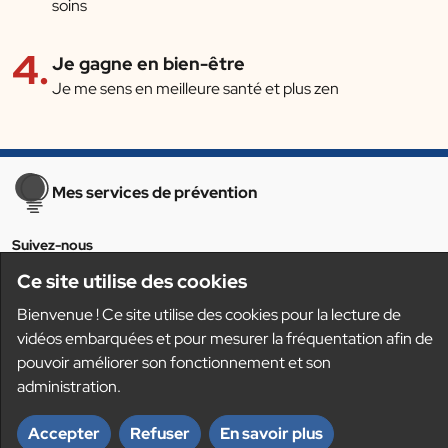
soins
Je gagne en bien-être
Je me sens en meilleure santé et plus zen
Pied de page
Mes services de prévention
sur les réseaux sociaux
Suivez-nous
LinkedIn
Ce site utilise des cookies
Bienvenue ! Ce site utilise des cookies pour la lecture de
Mentions légales
vidéos embarquées et pour mesurer la fréquentation afin de
Protection des données personnelles
pouvoir améliorer son fonctionnement et son
Besoin d'aide ?
administration.
Accepter
Refuser
En savoir plus
Accessibilité : non conforme
Gestion des cookies