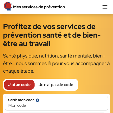
Aller au contenu
Me
Mes services de prévention
Aller à la navigation
Profitez de vos services de
prévention santé et de bien-
être au travail
Santé physique, nutrition, santé mentale, bien-
être… nous sommes là pour vous accompagner à
chaque étape.
J'ai un code
Je n'ai pas de code
Infobulle
Saisir mon code